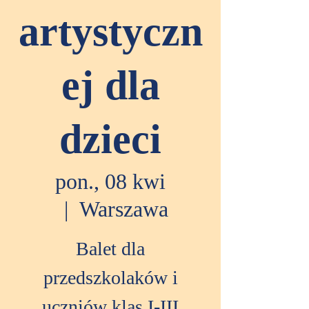
artystyczn
ej dla
dzieci
pon., 08 kwi
  |  
Warszawa
Balet dla
przedszkolaków i
uczniów klas I-III