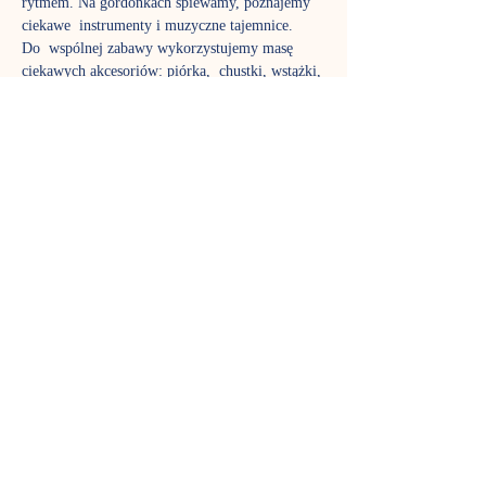
rytmem. Na gordonkach śpiewamy, poznajemy 
ciekawe  instrumenty i muzyczne tajemnice.
Do  wspólnej zabawy wykorzystujemy masę 
ciekawych akcesoriów: piórka,  chustki, wstążki, 
bańki mydlane, bum-bum-rurki. To czas nie 
tylko dla  dzieci, w zajęciach biorą aktywny 
udział także rodzice, aby poznać  fantastyczny 
język muzyki tak dobrze jak ich pociechy. Stali 
uczestnicy  już wiedzą, jak pięknie rozwija się 
stymulowany muzycznie maluch,  dlatego nie 
możemy zagwarantować, że w każdej grupie 
znajdzie się wolne  miejsce – gordonki to jedne 
z najpopularniejszych zajęć w Nutce.
Zajęcia prowadzi Sylwia Adamczuk
TERMIN SPOTKAŃ
Czwartek godz. 10:45 - zajęcia trwają 45 
minut. 
Pokaż więcej