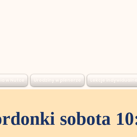
ia w Nutce
Urodziny w plenerze
Lekcje indywidualn
rdonki sobota 10