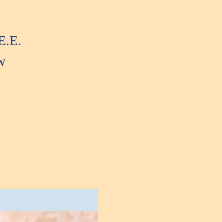
E.E.
w