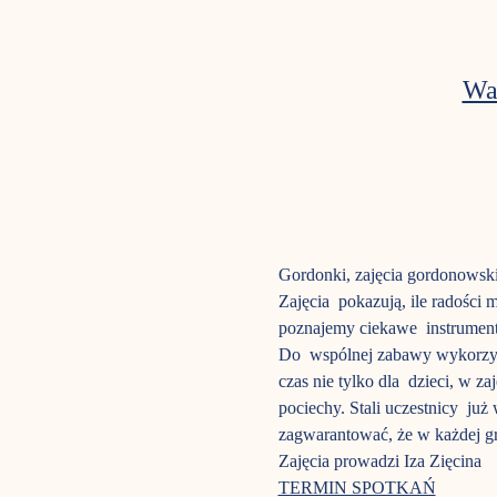
Wa
Gordonki, zajęcia gordonowski
Zajęcia  pokazują, ile radośc
poznajemy ciekawe  instrument
Do  wspólnej zabawy wykorzyst
czas nie tylko dla  dzieci, w z
pociechy. Stali uczestnicy  ju
zagwarantować, że w każdej gru
Zajęcia prowadzi Iza Zięcina  
TERMIN SPOTKAŃ