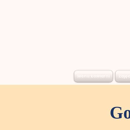
Menu kawiarni
Zajęc
Go