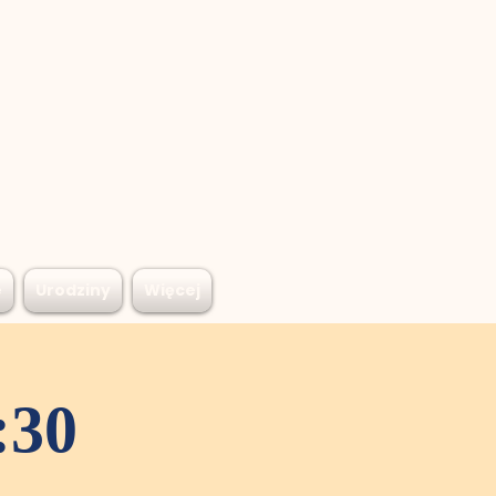
e
Urodziny
Więcej
:30