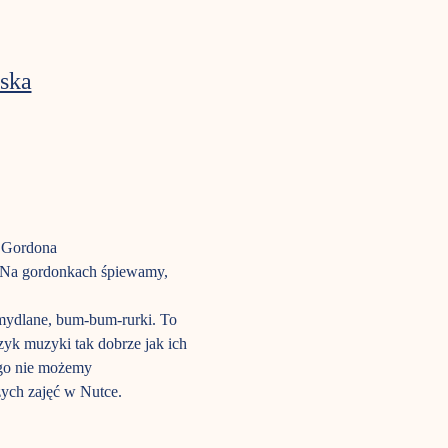
ska
a Gordona
m. Na gordonkach śpiewamy, 
mydlane, bum-bum-rurki. To 
ęzyk muzyki tak dobrze jak ich 
ego nie możemy 
zych zajęć w Nutce.