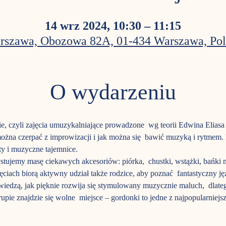
14 wrz 2024, 10:30 – 11:15
rszawa, Obozowa 82A, 01-434 Warszawa, Pol
O wydarzeniu
e, czyli zajęcia umuzykalniające prowadzone  wg teorii Edwina Elias
i można czerpać z improwizacji i jak można się  bawić muzyką i rytme
y i muzyczne tajemnice.
ujemy masę ciekawych akcesoriów: piórka,  chustki, wstążki, bańki 
ajęciach biorą aktywny udział także rodzice, aby poznać  fantastyczny j
ż wiedzą, jak pięknie rozwija się stymulowany muzycznie maluch,  dlat
pie znajdzie się wolne  miejsce – gordonki to jedne z najpopularniejs