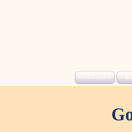
Menu kawiarni
Zajęc
Go