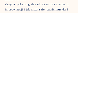
Zajęcia  pokazują, ile radości można czerpać z 
improwizacji i jak można się  bawić muzyką i 
rytmem. Na gordonkach śpiewamy, poznajemy 
ciekawe  instrumenty i muzyczne tajemnice.
Do  wspólnej zabawy wykorzystujemy masę 
ciekawych akcesoriów: piórka,  chustki, wstążki, 
bańki mydlane, bum-bum-rurki. To czas nie 
tylko dla  dzieci, w zajęciach biorą aktywny 
udział także rodzice, aby poznać  fantastyczny 
język muzyki tak dobrze jak ich pociechy. Stali 
uczestnicy  już wiedzą, jak pięknie rozwija się 
stymulowany muzycznie maluch,  dlatego nie 
możemy zagwarantować, że w każdej grupie 
znajdzie się wolne  miejsce – gordonki to jedne 
z najpopularniejszych zajęć w Nutce.
Terminy spotkań w okresie wakacyjnym:
środa, godz. 17.30
czwartek, godz. 10.30
Pokaż więcej