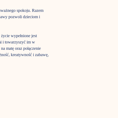
i uważnego spokoju. Razem 
awy pozwoli dzieciom i 
 życie wypełnione jest 
i i towarzyszyć im w 
 na matę oraz połączenie 
ażność, kreatywność i zabawę, 