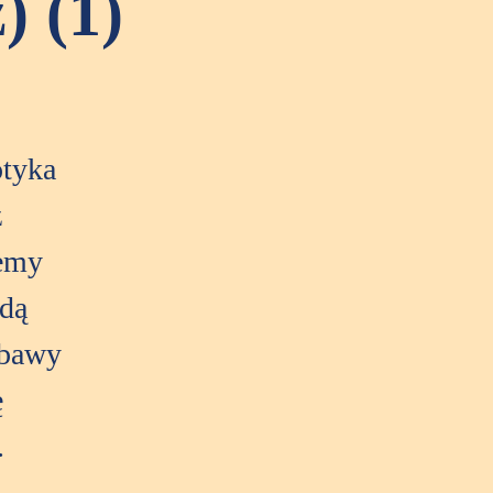
) (1)
otyka
z
iemy
ędą
abawy
ę
.