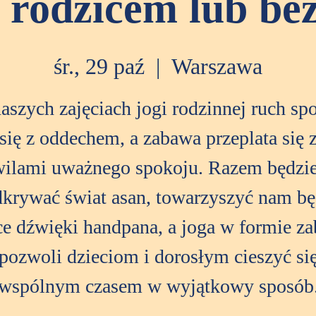
z rodzicem lub bez
śr., 29 paź
  |  
Warszawa
aszych zajęciach jogi rodzinnej ruch sp
się z oddechem, a zabawa przeplata się 
ilami uważnego spokoju. Razem będz
krywać świat asan, towarzyszyć nam b
ce dźwięki handpana, a joga w formie z
pozwoli dzieciom i dorosłym cieszyć si
wspólnym czasem w wyjątkowy sposób