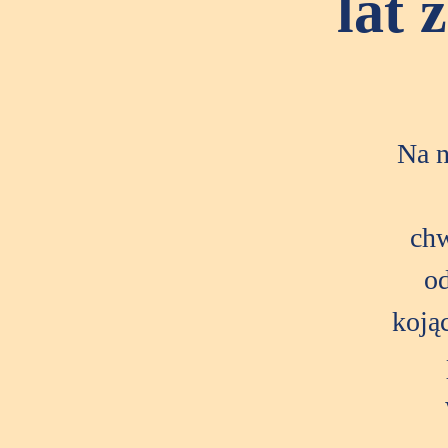
lat 
Na n
chw
od
koją