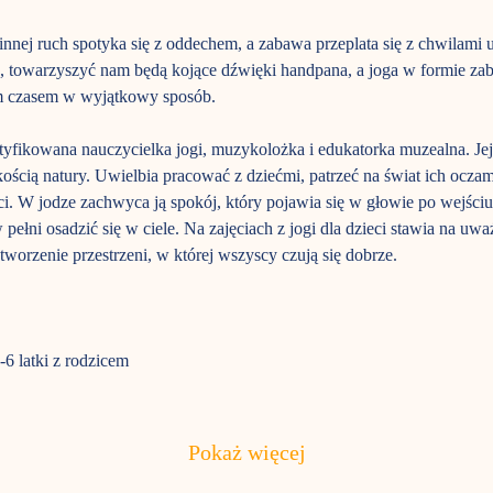
zinnej ruch spotyka się z oddechem, a zabawa przeplata się z chwilam
 towarzyszyć nam będą kojące dźwięki handpana, a joga w formie zab
m czasem w wyjątkowy sposób.
rtyfikowana nauczycielka jogi, muzykolożka i edukatorka muzealna. Jej
ością natury. Uwielbia pracować z dziećmi, patrzeć na świat ich oczam
i. W jodze zachwyca ją spokój, który pojawia się w głowie po wejściu
pełni osadzić się w ciele. Na zajęciach z jogi dla dzieci stawia na uw
tworzenie przestrzeni, w której wszyscy czują się dobrze.
-6 latki z rodzicem
Pokaż więcej