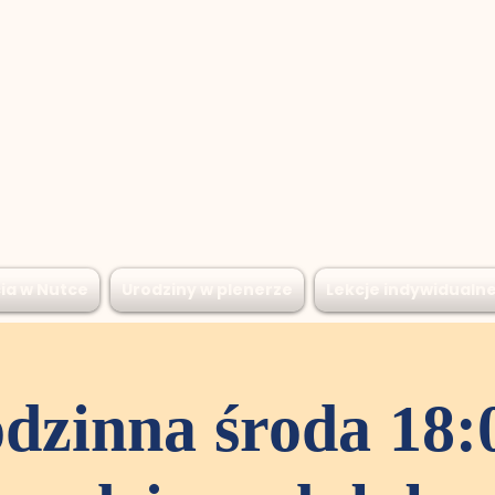
ia w Nutce
Urodziny w plenerze
Lekcje indywidualn
dzinna środa 18: