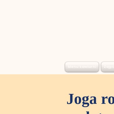
Menu kawiarni
Zajęc
Joga ro