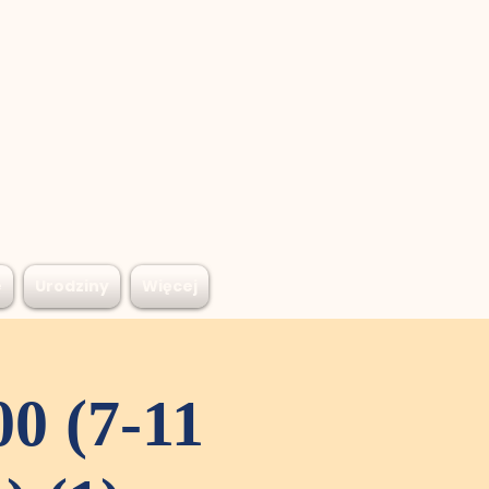
e
Urodziny
Więcej
00 (7-11