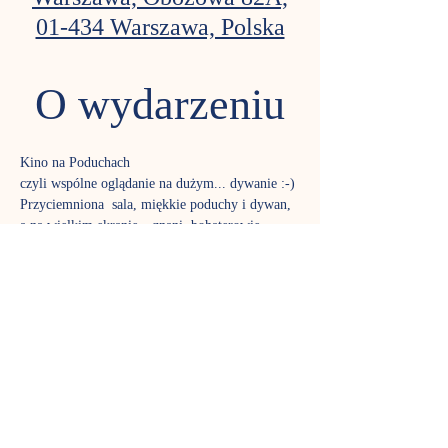
01-434 Warszawa, Polska
O wydarzeniu
Kino na Poduchach
czyli wspólne oglądanie na dużym... dywanie :-)
Przyciemniona  sala, miękkie poduchy i dywan, 
a na wielkim ekranie – znani  bohaterowie. 
Natężenie dźwięku dostosowane do małych 
odbiorców, toaleta  tuż obok. Tak w każdą 
niedzielę wspólnie oglądamy ulubione bajki. 
Macie  ochotę do nas dołączyć?  Seans trwa 60-
90 minut.
Zapraszamy dzieci od 4. roku życia.
A  co obejrzymy w najbliższą niedzielę?
Żeby to sprawdzić zapraszamy na stronę z 
naszym repertuarem: 
REPERTUAR KINA NA 
PODUCHACH