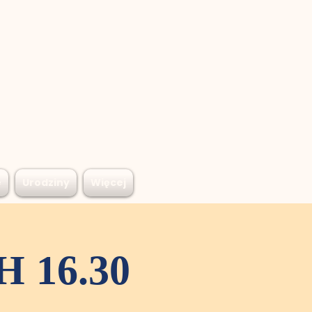
e
Urodziny
Więcej
 16.30