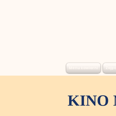
Menu kawiarni
Zajęc
KINO 