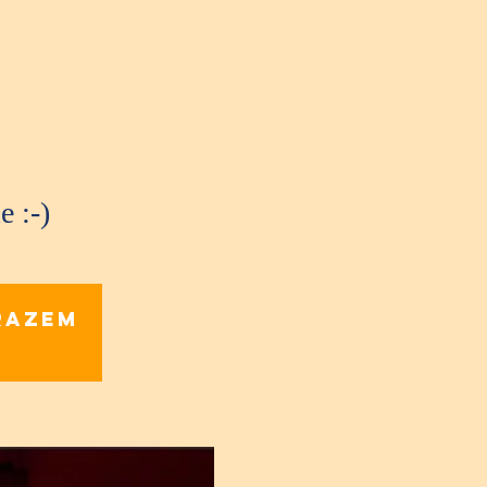
e :-)
razem