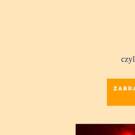
czyl
Zabr