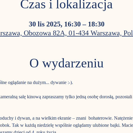
Czas i lokalizacja
30 lis 2025, 16:30 – 18:30
rszawa, Obozowa 82A, 01-434 Warszawa, Pol
O wydarzeniu
ne oglądanie na dużym... dywanie :-). 
ameralną salę kinową zapraszamy tylko jedną osobę dorosłą, pozosta
poduchy i dywan, a na wielkim ekranie – znani  bohaterowie. Natężen
 obok. Tak w każdą niedzielę wspólnie oglądamy ulubione bajki. Macie
szamy dzieci od 4. roku życia. 