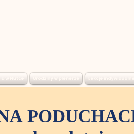
ia w Nutce
Urodziny w plenerze
Lekcje indywidualn
NA PODUCHACH