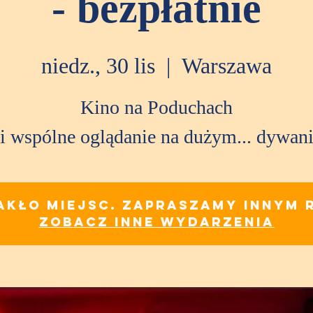
- bezpłatnie
niedz., 30 lis
  |  
Warszawa
Kino na Poduchach
i wspólne oglądanie na dużym... dywani
akło miejsc. Zapraszamy innym 
Zobacz inne wydarzenia