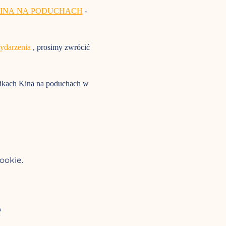
KINA NA PODUCHACH
 - 
wydarzenia
 , prosimy zwrócić 
nikach Kina na poduchach w 
ookie.
e