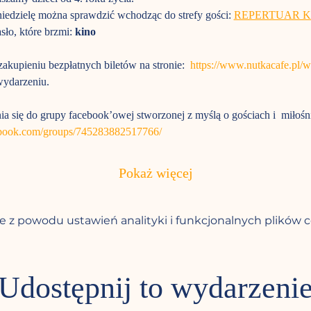
niedzielę można sprawdzić wchodząc do strefy gości: 
REPERTUAR 
ło, które brzmi: 
kino
akupieniu bezpłatnych biletów na stronie:  
https://www.nutkacafe.pl/
ydarzeniu. 
a się do grupy facebook’owej stworzonej z myślą o gościach i  miłoś
ebook.com/groups/745283882517766/
Pokaż więcej
 z powodu ustawień analityki i funkcjonalnych plików c
Udostępnij to wydarzeni