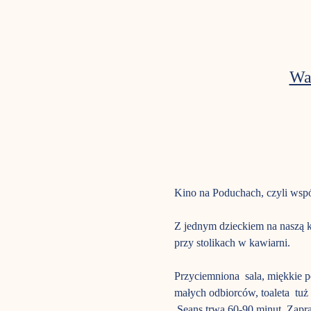
Wa
Kino na Poduchach, czyli wspól
Z jednym dzieckiem na naszą k
przy stolikach w kawiarni. 
Przyciemniona  sala, miękkie 
małych odbiorców, toaleta  tuż
 Seans trwa 60-90 minut. Zapra