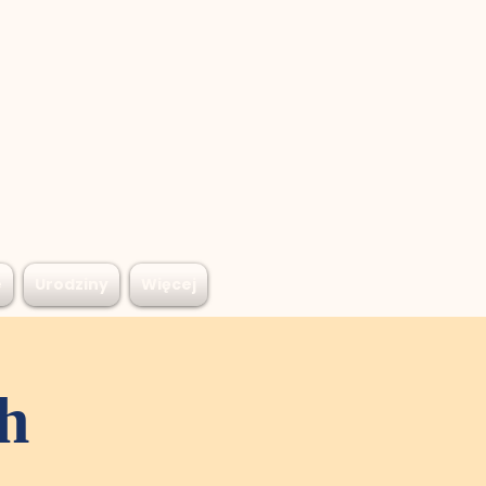
e
Urodziny
Więcej
h