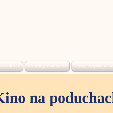
ia w Nutce
Urodziny w plenerze
Lekcje indywidualn
Kino na poduchac