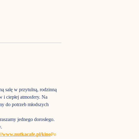
ną salę w przytulną, rodzinną 
i ciepłej atmosfery. Na 
my do potrzeb młodszych 
raszamy jednego dorosłego. 
.
://www.nutkacafe.pl/kino
Po