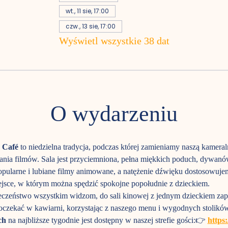
wt., 11 sie, 17:00
czw., 13 sie, 17:00
Wyświetl wszystkie 38 dat
O wydarzeniu
 Café
 to niedzielna tradycja, podczas której zamieniamy naszą kameral
nia filmów. Sala jest przyciemniona, pełna miękkich poduch, dywanów 
pularne i lubiane filmy animowane, a natężenie dźwięku dostosowuje
jsce, w którym można spędzić spokojne popołudnie z dzieckiem.
czeństwo wszystkim widzom, do sali kinowej z jednym dzieckiem zap
czekać w kawiarni, korzystając z naszego menu i wygodnych stolików
ch
 na najbliższe tygodnie jest dostępny w naszej strefie gości:👉 
https