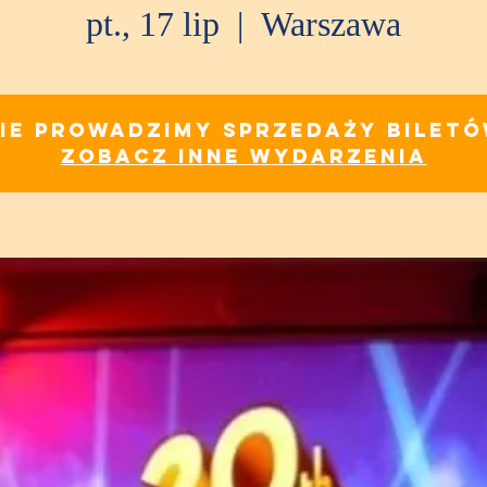
pt., 17 lip
  |  
Warszawa
ie prowadzimy sprzedaży bilet
Zobacz inne wydarzenia