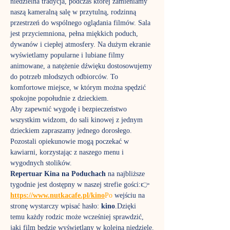
niedzielna tradycja, podczas której zamieniamy 
naszą kameralną salę w przytulną, rodzinną 
przestrzeń do wspólnego oglądania filmów. Sala 
jest przyciemniona, pełna miękkich poduch, 
dywanów i ciepłej atmosfery. Na dużym ekranie 
wyświetlamy popularne i lubiane filmy 
animowane, a natężenie dźwięku dostosowujemy 
do potrzeb młodszych odbiorców. To 
komfortowe miejsce, w którym można spędzić 
spokojne popołudnie z dzieckiem.
Aby zapewnić wygodę i bezpieczeństwo 
wszystkim widzom, do sali kinowej z jednym 
dzieckiem zapraszamy jednego dorosłego. 
Pozostali opiekunowie mogą poczekać w 
kawiarni, korzystając z naszego menu i 
wygodnych stolików.
Repertuar Kina na Poduchach
 na najbliższe 
tygodnie jest dostępny w naszej strefie gości:👉 
https://www.nutkacafe.pl/kino
Po
 wejściu na 
stronę wystarczy wpisać hasło: 
kino
.Dzięki 
temu każdy rodzic może wcześniej sprawdzić, 
jaki film będzie wyświetlany w kolejną niedzielę.