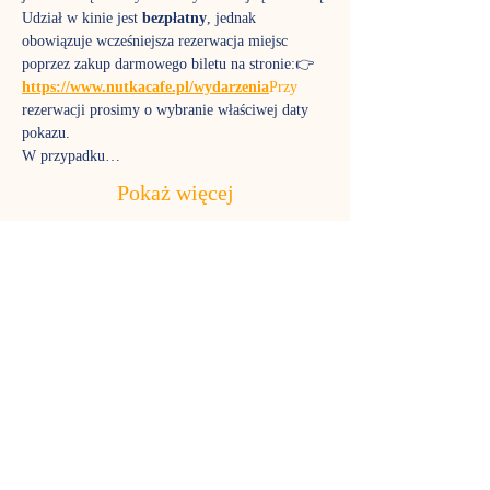
Udział w kinie jest 
bezpłatny
, jednak 
obowiązuje wcześniejsza rezerwacja miejsc 
poprzez zakup darmowego biletu na stronie:👉 
https://www.nutkacafe.pl/wydarzenia
Przy
rezerwacji prosimy o wybranie właściwej daty 
pokazu.
W przypadku…
Pokaż więcej
Bilety
Rodzaj biletu
Bilet na Kino na poduchach
Cena
0,00 zł