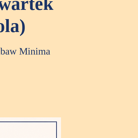
zwartek
la)
zabaw Minima