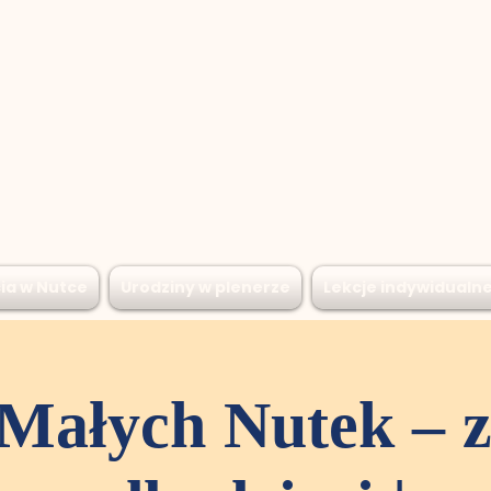
ia w Nutce
Urodziny w plenerze
Lekcje indywidualn
Małych Nutek – z