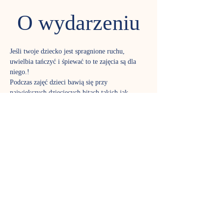
O wydarzeniu
Jeśli twoje dziecko jest spragnione ruchu, 
uwielbia tańczyć i śpiewać to te zajęcia są dla 
niego.!

Podczas zajęć dzieci bawią się przy 
największych dziecięcych hitach takich jak,, 
Baby shark''lub,, Idziemy do zoo''.  Robimy 
mini dyskotekę dla najmłodszych, ćwiczymy 
naszą sprawność ruchową oraz zapamiętywanie 
prostych układów choreograficznych 
dostosowanych do wieku . Mała i duża 
motoryka będzie rozgrzana do czerwoności.

Zajecia trwają 30 min  wykorzystujemy  różne 
atrybuty do tańca: szarfy,  kolorowe chusteczki, 
chustę animacyjna oraz instrumenty
grupa:  
maks. 10 dzieci z opiekunami
osoba prowadzącą:  
Paulina Jadacka
terminy spotkań: 
poniedziałek godz. 11:00 p. 