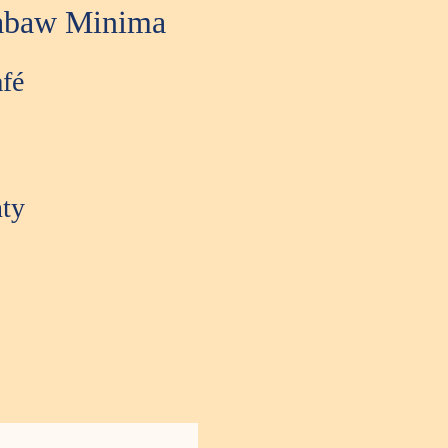
zabaw Minima
fé
nty