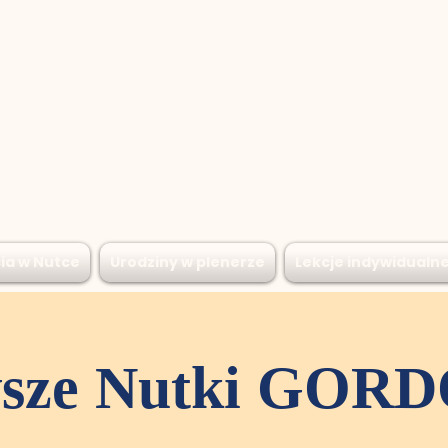
ia w Nutce
Urodziny w plenerze
Lekcje indywidualn
wsze Nutki GOR