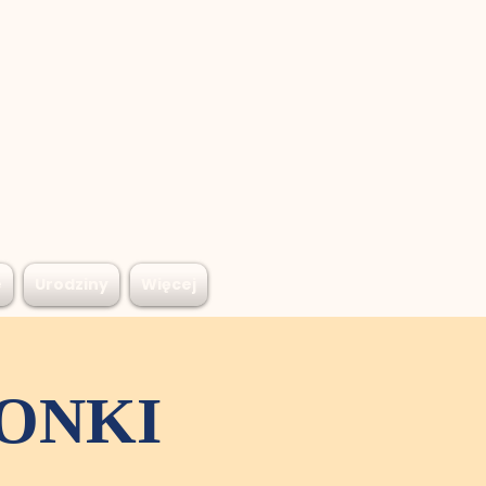
e
Urodziny
Więcej
DONKI