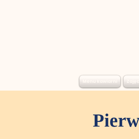
Menu kawiarni
Zajęc
Pier