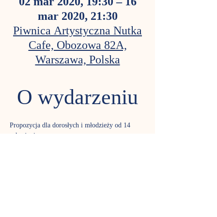
02 mar 2020, 19:30 – 16
mar 2020, 21:30
Piwnica Artystyczna Nutka
Cafe, Obozowa 82A,
Warszawa, Polska
O wydarzeniu
Propozycja dla dorosłych i młodzieży od 14 
roku życia. 
Szczegóły na stronie: 
www.spiewajmy.waw.pl/cotygodniowe.html
Cotygodniowe Warsztaty Wokalne to spotkania 
dla wokalistów amatorów,  którzy podczas 
świetnej zabawy, już od ponad 13 lat, rozwijają 
swój  warsztat wokalny przy udziale twórcy 
warsztatów Damiana Czarneckiego.