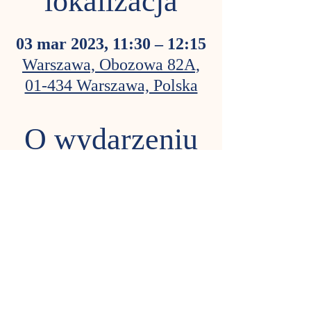
lokalizacja
03 mar 2023, 11:30 – 12:15
Warszawa, Obozowa 82A,
01-434 Warszawa, Polska
O wydarzeniu
Świat jest taki ciekawy–i taki
skomplikowany!
Na Tuptankach przybliżamy maluszkom
otaczającą rzeczywistość, oswajamy
zjawiska przyrody, ukierunkowujemy i
zaspokajamy naturalną dziecięcą
ciekawość.Są piosenki, wierszyki, masażyki
i zabawy paluszkowe. Tworzymy pierwsze
praceplastyczne. Sięgamy po podstawy