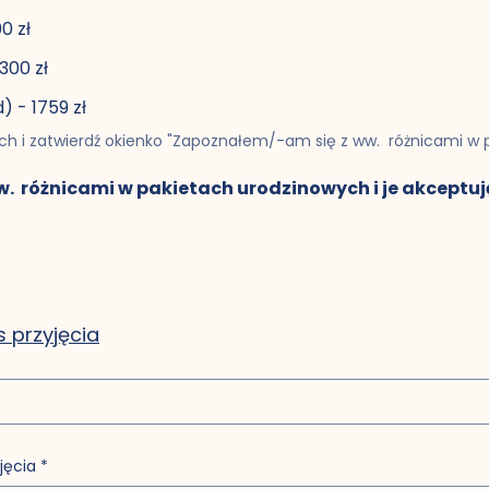
0 zł
emium (sb-nd) - 1300 zł
Pakiet Premium Plus (sb-nd) - 1759 zł
ch i zatwierdź okienko "Zapoznałem/-am się z ww.  różnicami w p
  różnicami w pakietach urodzinowych i je akceptuj
s przyjęcia
jęcia
*