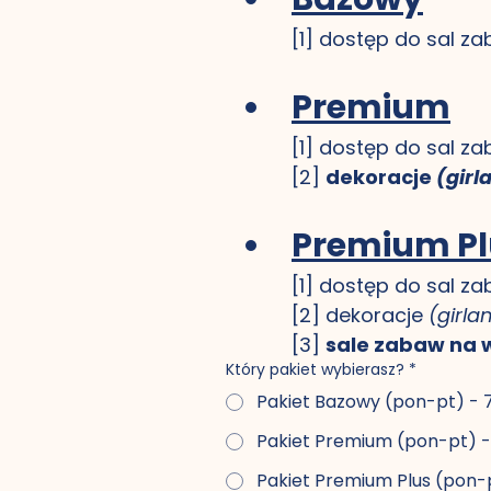
[1] dostęp do sal z
Premium
[1] dostęp do sal z
[2] 
dekoracje 
(girl
Premium Pl
[1] dostęp do sal z
[2] dekoracje 
(girl
[3] 
sale zabaw na 
Który pakiet wybierasz?
*
Pakiet Bazowy (pon-pt) - 7
Pakiet Premium (pon-pt) - 
Pakiet Premium Plus (pon-p