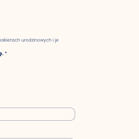
akietach urodzinowych i je 
ę.
*