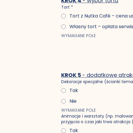
KROK 4 
- wybór tortu
Tort
*
Tort z Nutka Café – cena u
Własny tort – opłata serwi
WYMAGANE POLE
KROK 5 
- dodatkowe atrak
Dekoracje specjalne (ścianki temat
Tak
Nie
WYMAGANE POLE
Animacje i warsztaty (np. malowan
przyjęcia o czas jaki trwa atrakcja
Tak