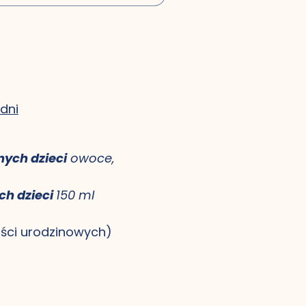
edni
nych dzieci
 owoce, 
h dzieci 
150 ml 
ości urodzinowych)