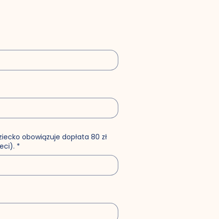
 dziecko obowiązuje dopłata 80 zł
eci).
*