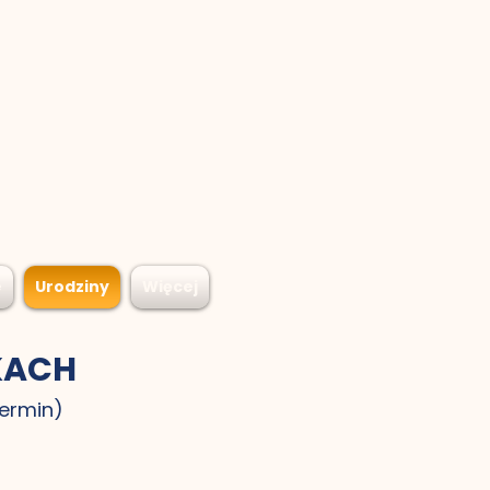
e
Urodziny
Więcej
KACH
termin)