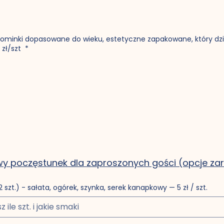
pominki dopasowane do wieku, estetyczne zapakowane, który dzi
 zł/szt
*
y poczęstunek dla zaproszonych gości (opcje zarów
 szt.) - sałata, ogórek, szynka, serek kanapkowy — 5 zł / szt.