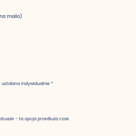
 na maila)
ł ustalana indywidualnie
*
atuaże - ta opcja przedłuża czas