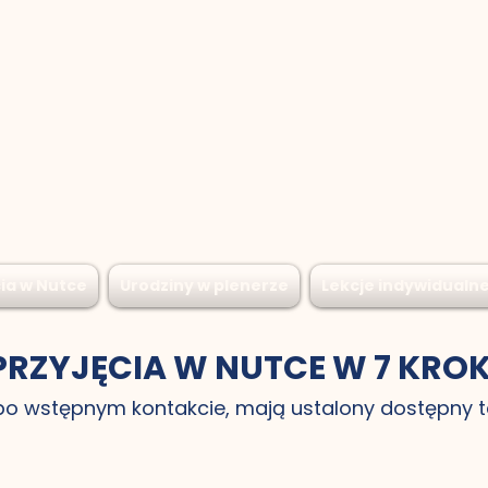
ia w Nutce
Urodziny w plenerze
Lekcje indywidualn
RZYJĘCIA W NUTCE W 7 KRO
 po wstępnym kontakcie, mają ustalony dostępny 