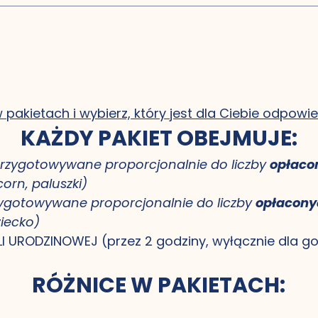
 pakietach i wybierz, który jest dla Ciebie odpowi
KAŻDY PAKIET OBEJMUJE:
rzygotowywane proporcjonalnie do liczby 
opłaco
orn, paluszki)
ygotowywane proporcjonalnie do liczby 
opłaconyc
iecko)
 URODZINOWEJ (przez 2 godziny, wyłącznie dla g
RÓŻNICE W PAKIETACH: