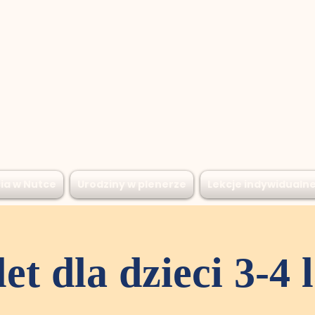
ia w Nutce
Urodziny w plenerze
Lekcje indywidualn
et dla dzieci 3-4 