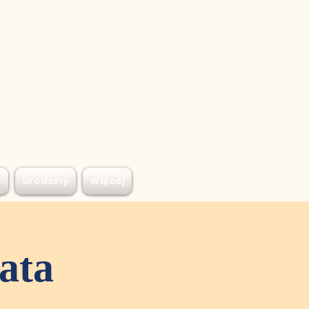
e
Urodziny
Więcej
lata