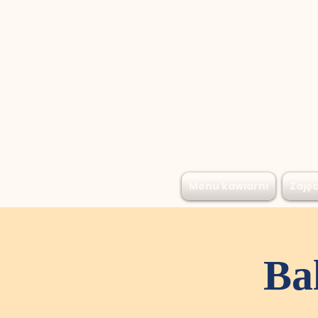
Menu kawiarni
Zajęc
Bal