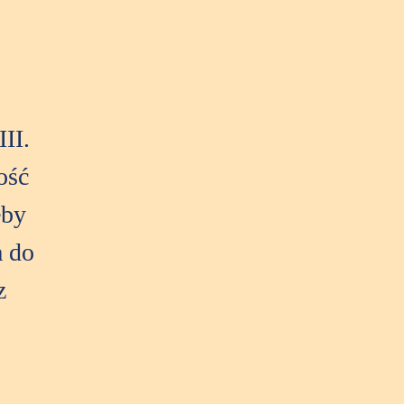
II.
ość
eby
a do
z