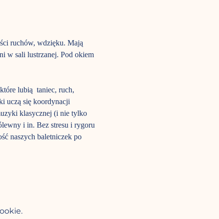
ści ruchów, wdzięku. Mają 
i w sali lustrzanej. Pod okiem 
óre lubią  taniec, ruch, 
i uczą się koordynacji 
yki klasycznej (i nie tylko 
lewny i in. Bez stresu i rygoru 
ość naszych baletniczek po 
ookie.