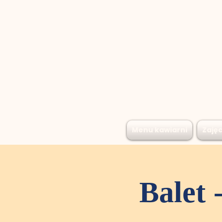
Menu kawiarni
Zajęc
Balet 