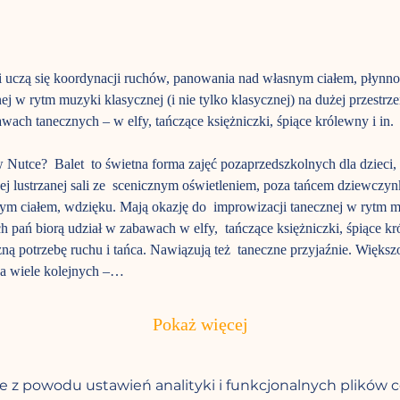
i uczą się koordynacji ruchów, panowania nad własnym ciałem, płynno
j w rytm muzyki klasycznej (i nie tylko klasycznej) na dużej przestrzen
awach tanecznych – w elfy, tańczące księżniczki, śpiące królewny i in.
utce?  Balet  to świetna forma zajęć pozaprzedszkolnych dla dzieci, kt
 lustrzanej sali ze  scenicznym oświetleniem, poza tańcem dziewczynk
m ciałem, wdzięku. Mają okazję do  improwizacji tanecznej w rytm muz
 pań biorą udział w zabawach w elfy,  tańczące księżniczki, śpiące kró
czną potrzebę ruchu i tańca. Nawiązują też  taneczne przyjaźnie. Większ
na wiele kolejnych –…
Pokaż więcej
 z powodu ustawień analityki i funkcjonalnych plików c