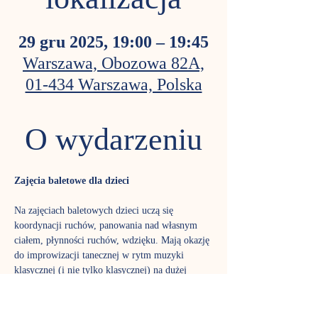
lokalizacja
29 gru 2025, 19:00 – 19:45
Warszawa, Obozowa 82A,
01-434 Warszawa, Polska
O wydarzeniu
Zajęcia baletowe dla dzieci
Na zajęciach baletowych dzieci uczą się 
koordynacji ruchów, panowania nad własnym 
ciałem, płynności ruchów, wdzięku. Mają okazję 
do improwizacji tanecznej w rytm muzyki 
klasycznej (i nie tylko klasycznej) na dużej 
przestrzeni w sali lustrzanej. Pod okiem 
instruktorki biorą udział w zabawach tanecznych 
– w elfy, tańczące księżniczki, śpiące królewny i 