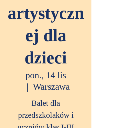
artystyczn
ej dla
dzieci
pon., 14 lis
  |  
Warszawa
Balet dla
przedszkolaków i
uczniów klas I-III