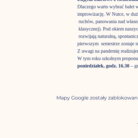
Dlaczego warto wybrać balet w N
improwizację. W Nutce, w dużej
 ruchów, panowania nad własny
 klasycznej). Pod okiem naszych
 rozwijają naturalną, spontani
pierwszym  semestrze zostaje 
Z uwagi na pandemię realizujem
W tym roku szkolnym proponu
poniedziałek, godz. 16.30
 – g
Mapy Google zostały zablokowane