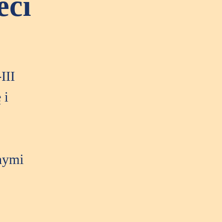
eci
III
 i
znymi