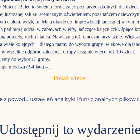
utce?  Balet  to świetna forma zajęć pozaprzedszkolnych dla dzieci, kt
 lustrzanej sali ze  scenicznym oświetleniem, poza tańcem dziewczynk
m ciałem, wdzięku. Mają okazję do  improwizacji tanecznej w rytm muz
 pań biorą udział w zabawach w elfy,  tańczące księżniczki, śpiące kró
czną potrzebę ruchu i tańca. Nawiązują też  taneczne przyjaźnie. Większ
na wiele kolejnych – dlatego mamy do wyboru grupy  wiekowe dla tance
y wszelkie odgórne zalecenia. Grupy liczą nie więcej niż 10 dzieci.
jemy do wyboru 3 grupy.
rupa młodsza (3-4 lata) –…
Pokaż więcej
 z powodu ustawień analityki i funkcjonalnych plików c
Udostępnij to wydarzeni