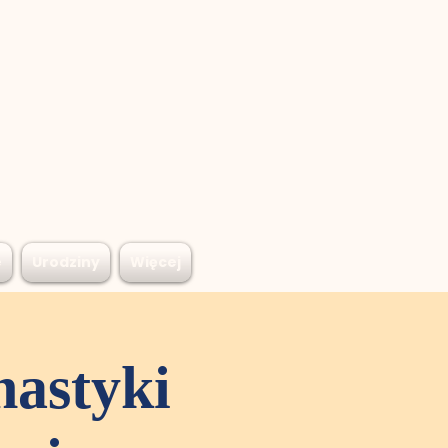
e
Urodziny
Więcej
nastyki