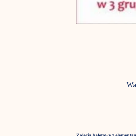
Wa
Zajęcia baletowe z elementam