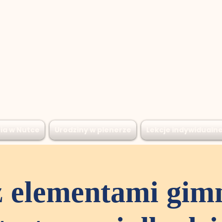
ia w Nutce
Urodziny w plenerze
Lekcje indywidualn
z elementami gim