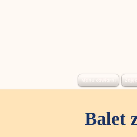
Menu kawiarni
Zajęc
Balet 