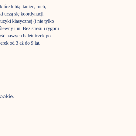
óre lubią  taniec, ruch, 
i uczą się koordynacji 
yki klasycznej (i nie tylko 
lewny i in. Bez stresu i rygoru 
ość naszych baletniczek po 
rek od 3 aż do 9 lat.
ookie.
e