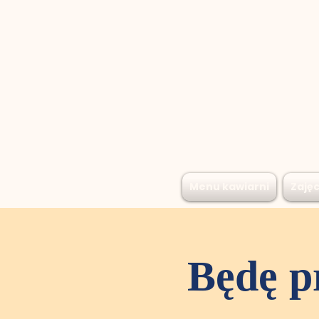
Menu kawiarni
Zajęc
Będę p