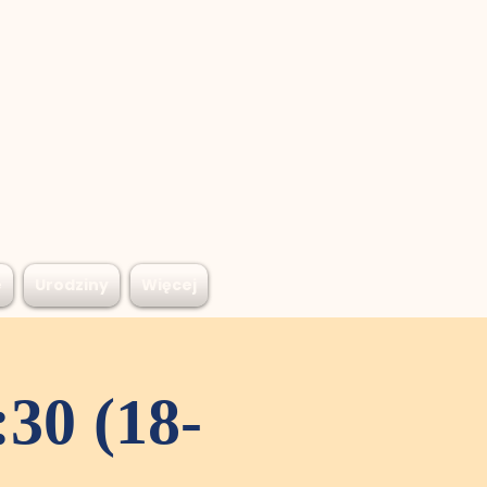
e
Urodziny
Więcej
30 (18-