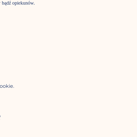
w bądź opiekunów.
ookie.
e