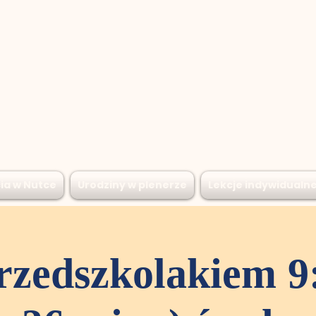
ia w Nutce
Urodziny w plenerze
Lekcje indywidualn
rzedszkolakiem 9: