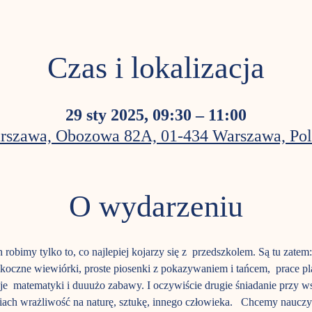
Czas i lokalizacja
29 sty 2025, 09:30 – 11:00
rszawa, Obozowa 82A, 01-434 Warszawa, Pol
O wydarzeniu
h robimy tylko to, co najlepiej kojarzy się z  przedszkolem. Są tu za
 skoczne wiewiórki, proste piosenki z pokazywaniem i tańcem,  prace p
je  matematyki i duuużo zabawy. I oczywiście drugie śniadanie przy w
iach wrażliwość na naturę, sztukę, innego człowieka.   Chcemy nauczy