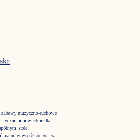
ska
tem: zabawy muzyczno-ruchowe 
lastyczne odpowiednie dla 
spólnym  stole.
ć maluchy współistnienia w 