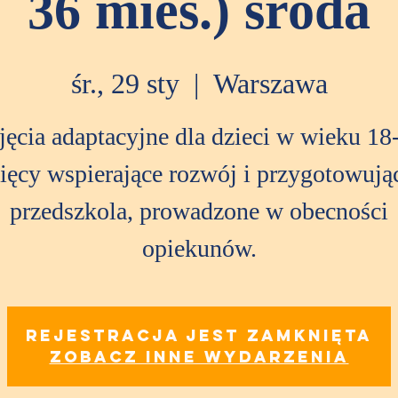
36 mies.) środa
śr., 29 sty
  |  
Warszawa
jęcia adaptacyjne dla dzieci w wieku 18
ięcy wspierające rozwój i przygotowują
przedszkola, prowadzone w obecności
opiekunów.
Rejestracja jest zamknięta
Zobacz inne wydarzenia