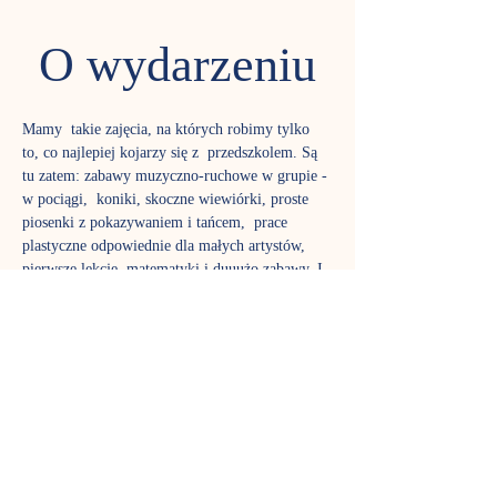
O wydarzeniu
Mamy  takie zajęcia, na których robimy tylko 
to, co najlepiej kojarzy się z  przedszkolem. Są 
tu zatem: zabawy muzyczno-ruchowe w grupie - 
w pociągi,  koniki, skoczne wiewiórki, proste 
piosenki z pokazywaniem i tańcem,  prace 
plastyczne odpowiednie dla małych artystów, 
pierwsze lekcje  matematyki i duuużo zabawy. I 
oczywiście drugie śniadanie przy wspólnym 
 stole.
Pragniemy  zaszczepić w dzieciach wrażliwość 
na naturę, sztukę, innego człowieka.   Chcemy 
nauczyć maluchy współistnienia w grupie, 
dostrzegania  rówieśników, stopniowego 
usamodzielniania się – pod czujnym okiem 
 rodziców bądź opiekunów.
W przerwie 
90-minutowych zajęć