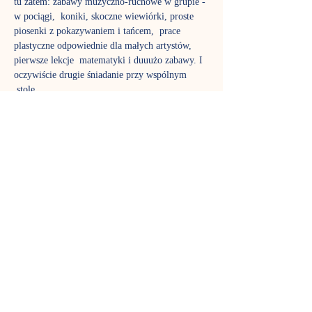
tu zatem: zabawy muzyczno-ruchowe w grupie - 
w pociągi,  koniki, skoczne wiewiórki, proste 
piosenki z pokazywaniem i tańcem,  prace 
plastyczne odpowiednie dla małych artystów, 
pierwsze lekcje  matematyki i duuużo zabawy. I 
oczywiście drugie śniadanie przy wspólnym 
 stole.
Pragniemy  zaszczepić w dzieciach wrażliwość 
na naturę, sztukę, innego człowieka.   Chcemy 
nauczyć maluchy współistnienia w grupie, 
dostrzegania  rówieśników, stopniowego 
usamodzielniania się – pod czujnym okiem 
 rodziców bądź opiekunów.
W przerwie 
90-minutowych zajęć
proponujemy wspólny posiłek (przyniesiony z 
domu).
Zajęcia są przeznaczone dla dzieci powyżej 18 
miesięcy.
Zajęcia prowadzi pani Natalia Wiśniewska
Terminy spotkań: poniedziałek, środa, godz. 