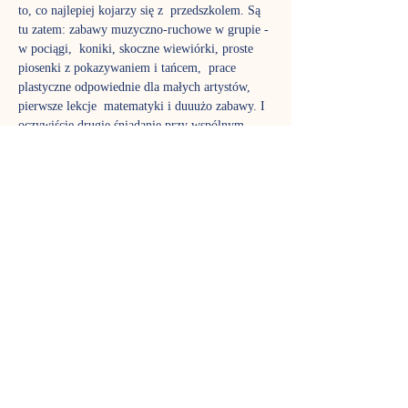
to, co najlepiej kojarzy się z  przedszkolem. Są 
tu zatem: zabawy muzyczno-ruchowe w grupie - 
w pociągi,  koniki, skoczne wiewiórki, proste 
piosenki z pokazywaniem i tańcem,  prace 
plastyczne odpowiednie dla małych artystów, 
pierwsze lekcje  matematyki i duuużo zabawy. I 
oczywiście drugie śniadanie przy wspólnym 
 stole.
Pragniemy  zaszczepić w dzieciach wrażliwość 
na naturę, sztukę, innego człowieka.   Chcemy 
nauczyć maluchy współistnienia w grupie, 
dostrzegania  rówieśników, stopniowego 
usamodzielniania się – pod czujnym okiem 
 rodziców bądź opiekunów.
W przerwie 
90-minutowych zajęć
proponujemy wspólny posiłek (przyniesiony z 
domu).
Zajęcia są przeznaczone dla dzieci powyżej 18 
miesięcy.
Zajęcia prowadzi pani Natalia Wiśniewska