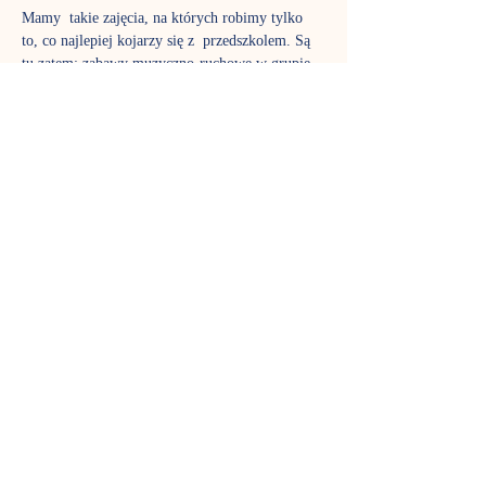
Mamy  takie zajęcia, na których robimy tylko 
to, co najlepiej kojarzy się z  przedszkolem. Są 
tu zatem: zabawy muzyczno-ruchowe w grupie - 
w pociągi,  koniki, skoczne wiewiórki, proste 
piosenki z pokazywaniem i tańcem,  prace 
plastyczne odpowiednie dla małych artystów, 
pierwsze lekcje  matematyki i duuużo zabawy. I 
oczywiście drugie śniadanie przy wspólnym 
 stole.
Pragniemy  zaszczepić w dzieciach wrażliwość 
na naturę, sztukę, innego człowieka.   Chcemy 
nauczyć maluchy współistnienia w grupie, 
dostrzegania  rówieśników, stopniowego 
usamodzielniania się – pod czujnym okiem 
 rodziców bądź opiekunów.
W przerwie 90-minutowych zajęć proponujemy 
wspólny posiłek (przyniesiony z domu).
Zajęcia są przeznaczone dla dzieci powyżej 18 
miesięcy.
Terminy spotkań: wtorek, godz. 9.30 oraz druga 
grupa (w trakcie tworzenia) wtorek o 11:30 lub 