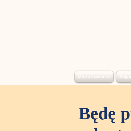
Menu kawiarni
Zajęc
Będę p