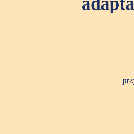
adapta
prz