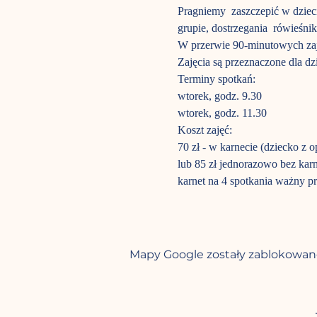
Pragniemy  zaszczepić w dziec
grupie, dostrzegania  rówieśn
W przerwie 90-minutowych zaj
Zajęcia są przeznaczone dla dz
Terminy spotkań:

wtorek, godz. 9.30

wtorek, godz. 11.30
Koszt zajęć:

70 zł - w karnecie (dziecko z o
lub 85 zł jednorazowo bez karn
karnet na 4 spotkania ważny pr
Mapy Google zostały zablokowane