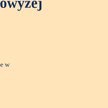
powyżej
ne w