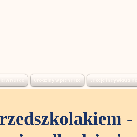
ia w Nutce
Urodziny w plenerze
Lekcje indywidualn
rzedszkolakiem - 