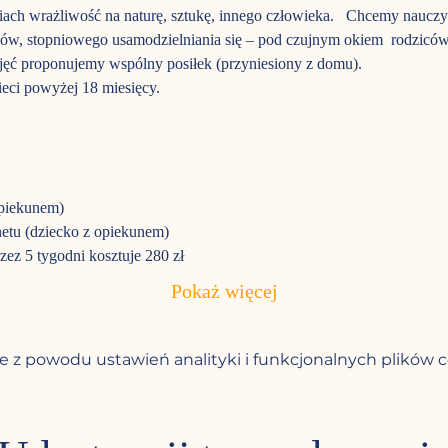
iach wrażliwość na naturę, sztukę, innego człowieka.   Chcemy nauczy
ików, stopniowego usamodzielniania się – pod czujnym okiem  rodzicó
ęć proponujemy wspólny posiłek (przyniesiony z domu).
ieci powyżej 18 miesięcy.
piekunem)

etu (dziecko z opiekunem)

zez 5 tygodni kosztuje 280 zł
Pokaż więcej
 z powodu ustawień analityki i funkcjonalnych plików c