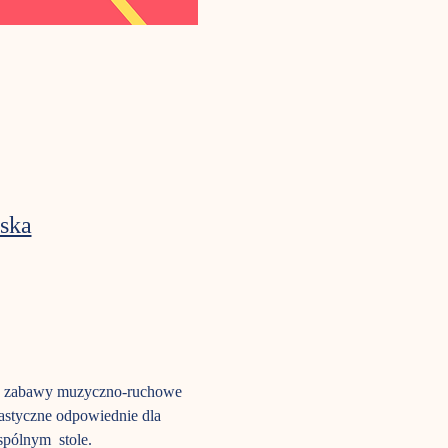
ska
tem: zabawy muzyczno-ruchowe 
lastyczne odpowiednie dla 
spólnym  stole.