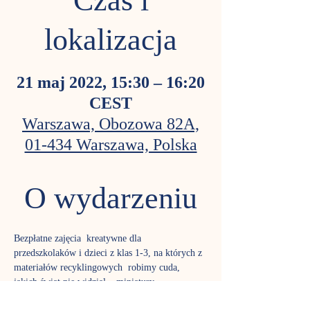
Czas i
lokalizacja
21 maj 2022, 15:30 – 16:20
CEST
Warszawa, Obozowa 82A,
01-434 Warszawa, Polska
O wydarzeniu
Bezpłatne zajęcia  kreatywne dla 
przedszkolaków i dzieci z klas 1-3, na których z 
materiałów recyklingowych  robimy cuda, 
jakich świat nie widział – miniatury 
architektoniczne,  drobne mechanizmy, dioramy, 