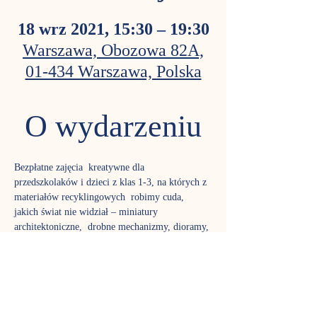
18 wrz 2021, 15:30 – 19:30
Warszawa, Obozowa 82A,
01-434 Warszawa, Polska
O wydarzeniu
Bezpłatne zajęcia  kreatywne dla 
przedszkolaków i dzieci z klas 1-3, na których z 
materiałów recyklingowych  robimy cuda, 
jakich świat nie widział – miniatury 
architektoniczne,  drobne mechanizmy, dioramy, 
biżuterię i mnóstwo bajkowych postaci. W 
 naszych spotkaniach biorą aktywny udział nie 
tylko dzieci, ale i  opiekunowie, drużynowo 
wykonując obmyślony projekt na zadany temat.  
Spójrzcie na horyzont – nadpływa łódź 
wikingów. A w niej na wielką wyprawę płynie 