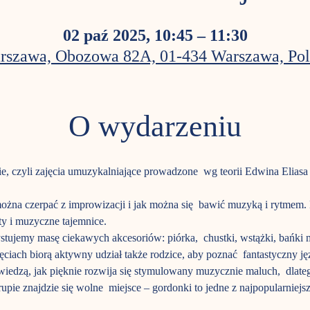
02 paź 2025, 10:45 – 11:30
rszawa, Obozowa 82A, 01-434 Warszawa, Pol
O wydarzeniu
e, czyli zajęcia umuzykalniające prowadzone  wg teorii Edwina Elias
i można czerpać z improwizacji i jak można się  bawić muzyką i rytme
y i muzyczne tajemnice.
ujemy masę ciekawych akcesoriów: piórka,  chustki, wstążki, bańki 
ajęciach biorą aktywny udział także rodzice, aby poznać  fantastyczny j
ż wiedzą, jak pięknie rozwija się stymulowany muzycznie maluch,  dlat
pie znajdzie się wolne  miejsce – gordonki to jedne z najpopularniejs