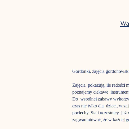
Wa
Gordonki, zajęcia gordonowski
Zajęcia  pokazują, ile radośc
poznajemy ciekawe  instrument
Do  wspólnej zabawy wykorzyst
czas nie tylko dla  dzieci, w z
pociechy. Stali uczestnicy  ju
zagwarantować, że w każdej gru