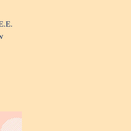
E.E.
w