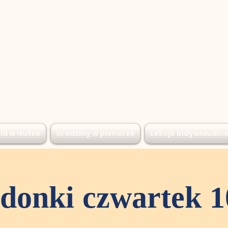
ia w Nutce
Urodziny w plenerze
Lekcje indywidualn
donki czwartek 1