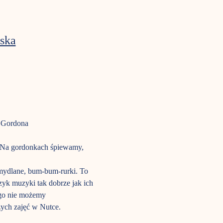
ska
a Gordona
m. Na gordonkach śpiewamy, 
mydlane, bum-bum-rurki. To 
ęzyk muzyki tak dobrze jak ich 
ego nie możemy 
zych zajęć w Nutce.