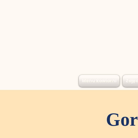
Menu kawiarni
Zajęc
Gor