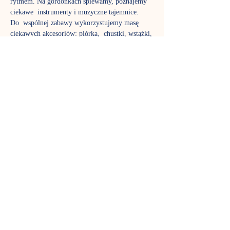
rytmem. Na gordonkach śpiewamy, poznajemy 
ciekawe  instrumenty i muzyczne tajemnice.
Do  wspólnej zabawy wykorzystujemy masę 
ciekawych akcesoriów: piórka,  chustki, wstążki, 
bańki mydlane, bum-bum-rurki. To czas nie 
tylko dla  dzieci, w zajęciach biorą aktywny 
udział także rodzice, aby poznać  fantastyczny 
język muzyki tak dobrze jak ich pociechy. Stali 
uczestnicy  już wiedzą, jak pięknie rozwija się 
stymulowany muzycznie maluch,  dlatego nie 
możemy zagwarantować, że w każdej grupie 
znajdzie się wolne  miejsce – gordonki to jedne 
z najpopularniejszych zajęć w Nutce.
Zajęcia prowadzi Sylwia Adamczuk
TERMIN SPOTKAŃ
Czwartek godz. 10:45 - zajęcia trwają 45 
minut. 
Pokaż więcej