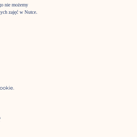
ego nie możemy 
zych zajęć w Nutce.
ookie.
e