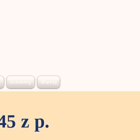
e
Urodziny
Więcej
5 z p.