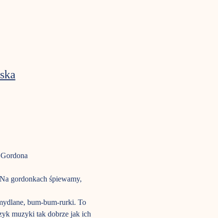
ska
a Gordona
m. Na gordonkach śpiewamy, 
mydlane, bum-bum-rurki. To 
ęzyk muzyki tak dobrze jak ich 