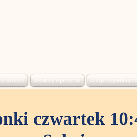
ia w Nutce
Urodziny w plenerze
Lekcje indywidualn
nki czwartek 10:4