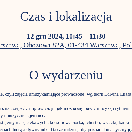
Czas i lokalizacja
12 gru 2024, 10:45 – 11:30
rszawa, Obozowa 82A, 01-434 Warszawa, Pol
O wydarzeniu
e, czyli zajęcia umuzykalniające prowadzone  wg teorii Edwina Elias
i można czerpać z improwizacji i jak można się  bawić muzyką i rytme
y i muzyczne tajemnice.
ujemy masę ciekawych akcesoriów: piórka,  chustki, wstążki, bańki 
ajęciach biorą aktywny udział także rodzice, aby poznać  fantastyczny j