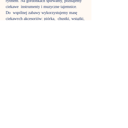
rytmem. Na gordonkach śpiewamy, poznajemy 
ciekawe  instrumenty i muzyczne tajemnice.
Do  wspólnej zabawy wykorzystujemy masę 
ciekawych akcesoriów: piórka,  chustki, wstążki, 
bańki mydlane, bum-bum-rurki. To czas nie 
tylko dla  dzieci, w zajęciach biorą aktywny 
udział także rodzice, aby poznać  fantastyczny 
język muzyki tak dobrze jak ich pociechy. Stali 
uczestnicy  już wiedzą, jak pięknie rozwija się 
stymulowany muzycznie maluch,  dlatego nie 
możemy zagwarantować, że w każdej grupie 
znajdzie się wolne  miejsce – gordonki to jedne 
z najpopularniejszych zajęć w Nutce.
Zajęcia prowadzi Sylwia Adamczuk
TERMIN SPOTKAŃ
Czwartek godz. 10:45 - zajęcia trwają 45 
minut. 
Pokaż więcej