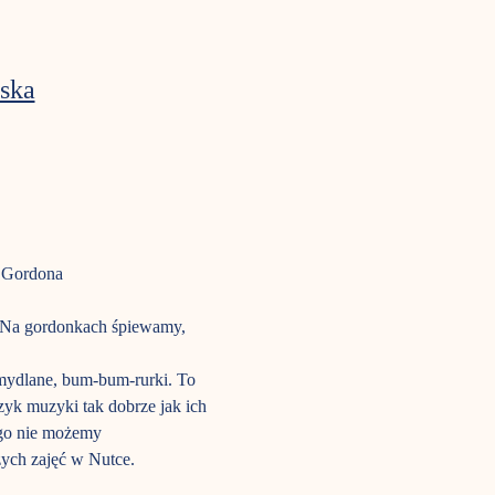
ska
a Gordona
m. Na gordonkach śpiewamy, 
mydlane, bum-bum-rurki. To 
ęzyk muzyki tak dobrze jak ich 
ego nie możemy 
zych zajęć w Nutce.