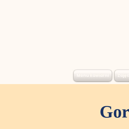
Menu kawiarni
Zajęc
Gor