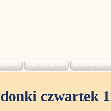
ia w Nutce
Urodziny w plenerze
Lekcje indywidualn
donki czwartek 1