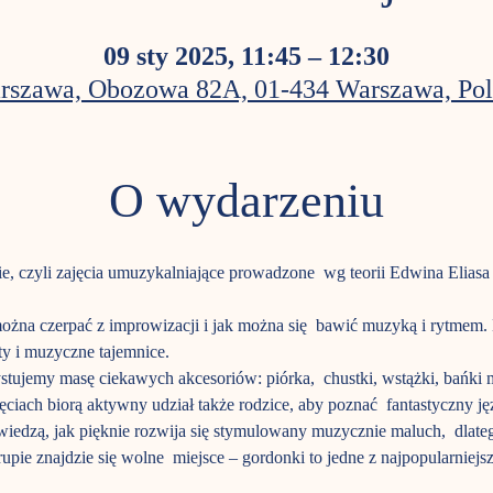
09 sty 2025, 11:45 – 12:30
rszawa, Obozowa 82A, 01-434 Warszawa, Pol
O wydarzeniu
e, czyli zajęcia umuzykalniające prowadzone  wg teorii Edwina Elias
i można czerpać z improwizacji i jak można się  bawić muzyką i rytme
y i muzyczne tajemnice.
ujemy masę ciekawych akcesoriów: piórka,  chustki, wstążki, bańki 
ajęciach biorą aktywny udział także rodzice, aby poznać  fantastyczny j
ż wiedzą, jak pięknie rozwija się stymulowany muzycznie maluch,  dlat
pie znajdzie się wolne  miejsce – gordonki to jedne z najpopularniejs