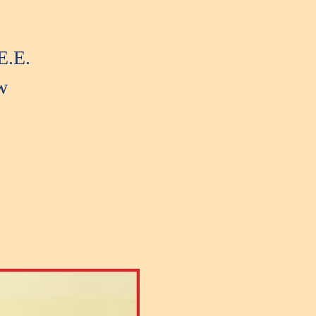
E.E.
w