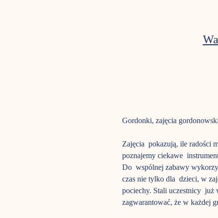
Wa
Gordonki, zajęcia gordonowski
Zajęcia  pokazują, ile radośc
poznajemy ciekawe  instrument
Do  wspólnej zabawy wykorzyst
czas nie tylko dla  dzieci, w z
pociechy. Stali uczestnicy  ju
zagwarantować, że w każdej gru