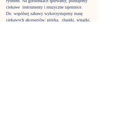
rytmem. Na gordonkach śpiewamy, poznajemy 
ciekawe  instrumenty i muzyczne tajemnice.
Do  wspólnej zabawy wykorzystujemy masę 
ciekawych akcesoriów: piórka,  chustki, wstążki, 
bańki mydlane, bum-bum-rurki. To czas nie 
tylko dla  dzieci, w zajęciach biorą aktywny 
udział także rodzice, aby poznać  fantastyczny 
język muzyki tak dobrze jak ich pociechy. Stali 
uczestnicy  już wiedzą, jak pięknie rozwija się 
stymulowany muzycznie maluch,  dlatego nie 
możemy zagwarantować, że w każdej grupie 
znajdzie się wolne  miejsce – gordonki to jedne 
z najpopularniejszych zajęć w Nutce.
Zajęcia prowadzi Izabela Zięcina
TERMIN SPOTKAŃ
Sobota godz. 9:30 - zajęcia trwają 45 
minut. 
Pokaż więcej