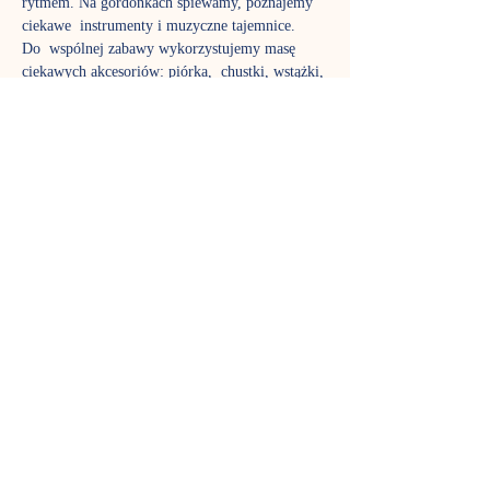
rytmem. Na gordonkach śpiewamy, poznajemy 
ciekawe  instrumenty i muzyczne tajemnice.
Do  wspólnej zabawy wykorzystujemy masę 
ciekawych akcesoriów: piórka,  chustki, wstążki, 
bańki mydlane, bum-bum-rurki. To czas nie 
tylko dla  dzieci, w zajęciach biorą aktywny 
udział także rodzice, aby poznać  fantastyczny 
język muzyki tak dobrze jak ich pociechy. Stali 
uczestnicy  już wiedzą, jak pięknie rozwija się 
stymulowany muzycznie maluch,  dlatego nie 
możemy zagwarantować, że w każdej grupie 
znajdzie się wolne  miejsce – gordonki to jedne 
z najpopularniejszych zajęć w Nutce.
Zajęcia prowadzi Izabela Zięcina
TERMIN SPOTKAŃ
Sobota godz. 9:30 - zajęcia trwają 45 
minut. 
Pokaż więcej