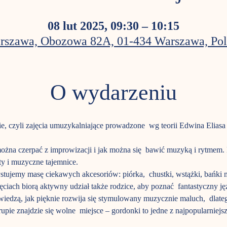
08 lut 2025, 09:30 – 10:15
rszawa, Obozowa 82A, 01-434 Warszawa, Pol
O wydarzeniu
e, czyli zajęcia umuzykalniające prowadzone  wg teorii Edwina Elias
i można czerpać z improwizacji i jak można się  bawić muzyką i rytme
y i muzyczne tajemnice.
ujemy masę ciekawych akcesoriów: piórka,  chustki, wstążki, bańki 
ajęciach biorą aktywny udział także rodzice, aby poznać  fantastyczny j
ż wiedzą, jak pięknie rozwija się stymulowany muzycznie maluch,  dlat
pie znajdzie się wolne  miejsce – gordonki to jedne z najpopularniejs