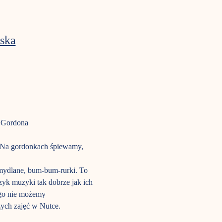
ska
a Gordona
m. Na gordonkach śpiewamy, 
mydlane, bum-bum-rurki. To 
ęzyk muzyki tak dobrze jak ich 
ego nie możemy 
zych zajęć w Nutce.