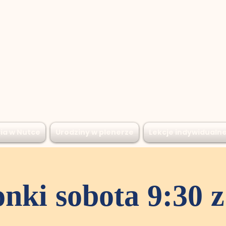
ia w Nutce
Urodziny w plenerze
Lekcje indywidualn
nki sobota 9:30 z 