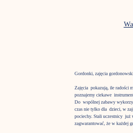
Wa
Gordonki, zajęcia gordonowski
Zajęcia  pokazują, ile radośc
poznajemy ciekawe  instrument
Do  wspólnej zabawy wykorzyst
czas nie tylko dla  dzieci, w z
pociechy. Stali uczestnicy  ju
zagwarantować, że w każdej gru