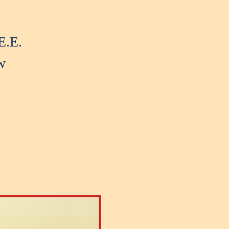
E.E.
w