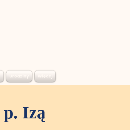
e
Urodziny
Więcej
p. Izą