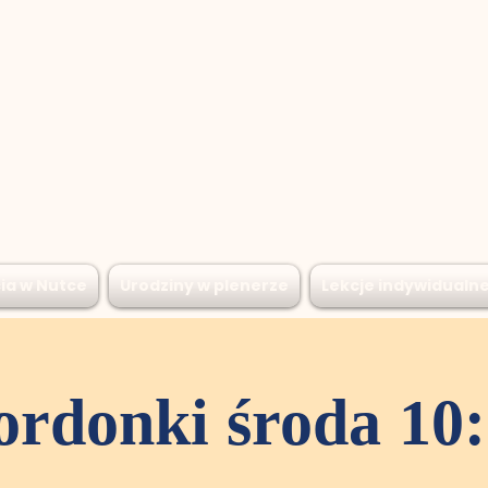
ia w Nutce
Urodziny w plenerze
Lekcje indywidualn
rdonki środa 10