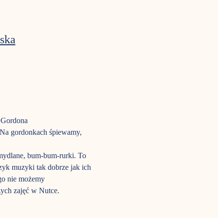
ska
a Gordona
m. Na gordonkach śpiewamy, 
mydlane, bum-bum-rurki. To 
ęzyk muzyki tak dobrze jak ich 
ego nie możemy 
zych zajęć w Nutce.