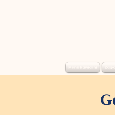
Menu kawiarni
Zajęc
Go