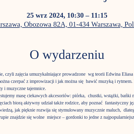
25 wrz 2024, 10:30 – 11:15
rszawa, Obozowa 82A, 01-434 Warszawa, Pol
O wydarzeniu
e, czyli zajęcia umuzykalniające prowadzone  wg teorii Edwina Elias
i można czerpać z improwizacji i jak można się  bawić muzyką i rytme
y i muzyczne tajemnice.
ujemy masę ciekawych akcesoriów: piórka,  chustki, wstążki, bańki 
ajęciach biorą aktywny udział także rodzice, aby poznać  fantastyczny j
ż wiedzą, jak pięknie rozwija się stymulowany muzycznie maluch,  dlat
pie znajdzie się wolne  miejsce – gordonki to jedne z najpopularniejs