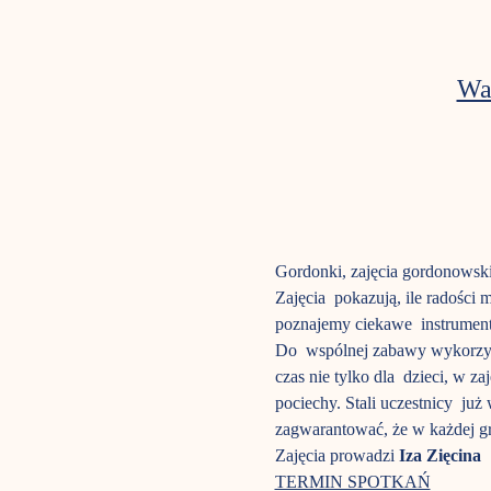
Wa
Gordonki, zajęcia gordonowski
Zajęcia  pokazują, ile radośc
poznajemy ciekawe  instrument
Do  wspólnej zabawy wykorzyst
czas nie tylko dla  dzieci, w z
pociechy. Stali uczestnicy  ju
zagwarantować, że w każdej gru
Zajęcia prowadzi 
Iza Zięcina
TERMIN SPOTKAŃ