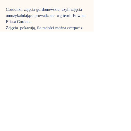
Gordonki, zajęcia gordonowskie, czyli zajęcia 
umuzykalniające prowadzone  wg teorii Edwina 
Eliasa Gordona
Zajęcia  pokazują, ile radości można czerpać z 
improwizacji i jak można się  bawić muzyką i 
rytmem. Na gordonkach śpiewamy, poznajemy 
ciekawe  instrumenty i muzyczne tajemnice.
Do  wspólnej zabawy wykorzystujemy masę 
ciekawych akcesoriów: piórka,  chustki, wstążki, 
bańki mydlane, bum-bum-rurki. To czas nie 
tylko dla  dzieci, w zajęciach biorą aktywny 
udział także rodzice, aby poznać  fantastyczny 
język muzyki tak dobrze jak ich pociechy. Stali 
uczestnicy  już wiedzą, jak pięknie rozwija się 
stymulowany muzycznie maluch,  dlatego nie 
możemy zagwarantować, że w każdej grupie 
znajdzie się wolne  miejsce – gordonki to jedne 
z najpopularniejszych zajęć w Nutce.
Terminy spotkań:
środa, godz. 11:00 - p. Ewa