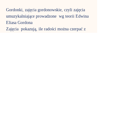
Gordonki, zajęcia gordonowskie, czyli zajęcia 
umuzykalniające prowadzone  wg teorii Edwina 
Eliasa Gordona
Zajęcia  pokazują, ile radości można czerpać z 
improwizacji i jak można się  bawić muzyką i 
rytmem. Na gordonkach śpiewamy, poznajemy 
ciekawe  instrumenty i muzyczne tajemnice.
Do  wspólnej zabawy wykorzystujemy masę 
ciekawych akcesoriów: piórka,  chustki, wstążki, 
bańki mydlane, bum-bum-rurki. To czas nie 
tylko dla  dzieci, w zajęciach biorą aktywny 
udział także rodzice, aby poznać  fantastyczny 
język muzyki tak dobrze jak ich pociechy. Stali 
uczestnicy  już wiedzą, jak pięknie rozwija się 
stymulowany muzycznie maluch,  dlatego nie 
możemy zagwarantować, że w każdej grupie 
znajdzie się wolne  miejsce – gordonki to jedne 
z najpopularniejszych zajęć w Nutce.
Terminy spotkań:
środa, godz. 11:00 - p. Ewa