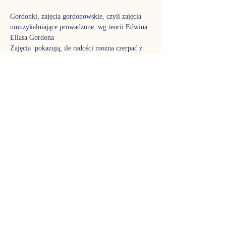
Gordonki, zajęcia gordonowskie, czyli zajęcia 
umuzykalniające prowadzone  wg teorii Edwina 
Eliasa Gordona
Zajęcia  pokazują, ile radości można czerpać z 
improwizacji i jak można się  bawić muzyką i 
rytmem. Na gordonkach śpiewamy, poznajemy 
ciekawe  instrumenty i muzyczne tajemnice.
Do  wspólnej zabawy wykorzystujemy masę 
ciekawych akcesoriów: piórka,  chustki, wstążki, 
bańki mydlane, bum-bum-rurki. To czas nie 
tylko dla  dzieci, w zajęciach biorą aktywny 
udział także rodzice, aby poznać  fantastyczny 
język muzyki tak dobrze jak ich pociechy. Stali 
uczestnicy  już wiedzą, jak pięknie rozwija się 
stymulowany muzycznie maluch,  dlatego nie 
możemy zagwarantować, że w każdej grupie 
znajdzie się wolne  miejsce – gordonki to jedne 
z najpopularniejszych zajęć w Nutce.
Terminy spotkań:
środa, godz. 11:00 - p. Ewa