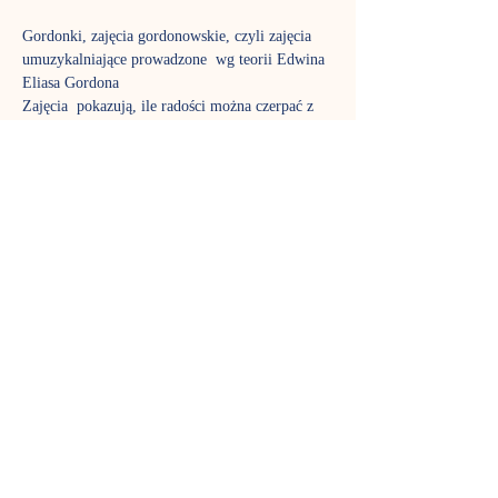
Gordonki, zajęcia gordonowskie, czyli zajęcia 
umuzykalniające prowadzone  wg teorii Edwina 
Eliasa Gordona
Zajęcia  pokazują, ile radości można czerpać z 
improwizacji i jak można się  bawić muzyką i 
rytmem. Na gordonkach śpiewamy, poznajemy 
ciekawe  instrumenty i muzyczne tajemnice.
Do  wspólnej zabawy wykorzystujemy masę 
ciekawych akcesoriów: piórka,  chustki, wstążki, 
bańki mydlane, bum-bum-rurki. To czas nie 
tylko dla  dzieci, w zajęciach biorą aktywny 
udział także rodzice, aby poznać  fantastyczny 
język muzyki tak dobrze jak ich pociechy. Stali 
uczestnicy  już wiedzą, jak pięknie rozwija się 
stymulowany muzycznie maluch,  dlatego nie 
możemy zagwarantować, że w każdej grupie 
znajdzie się wolne  miejsce – gordonki to jedne 
z najpopularniejszych zajęć w Nutce.
Terminy spotkań:
środa, godz. 11:00 - p. Ewa