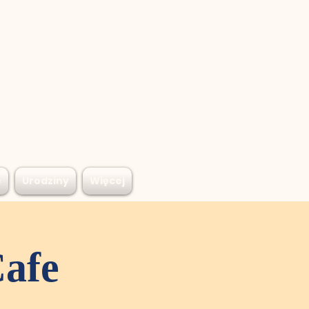
e
Urodziny
Więcej
afe