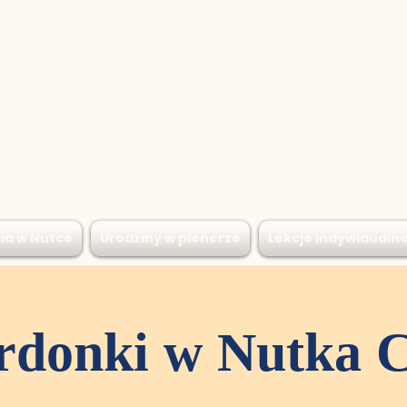
ia w Nutce
Urodziny w plenerze
Lekcje indywidualn
rdonki w Nutka C