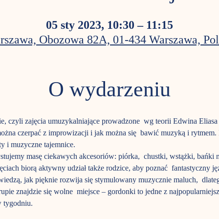
05 sty 2023, 10:30 – 11:15
rszawa, Obozowa 82A, 01-434 Warszawa, Pol
O wydarzeniu
e, czyli zajęcia umuzykalniające prowadzone  wg teorii Edwina Elias
i można czerpać z improwizacji i jak można się  bawić muzyką i rytme
y i muzyczne tajemnice.
ujemy masę ciekawych akcesoriów: piórka,  chustki, wstążki, bańki 
ajęciach biorą aktywny udział także rodzice, aby poznać  fantastyczny j
ż wiedzą, jak pięknie rozwija się stymulowany muzycznie maluch,  dlat
pie znajdzie się wolne  miejsce – gordonki to jedne z najpopularniejs
 tygodniu.