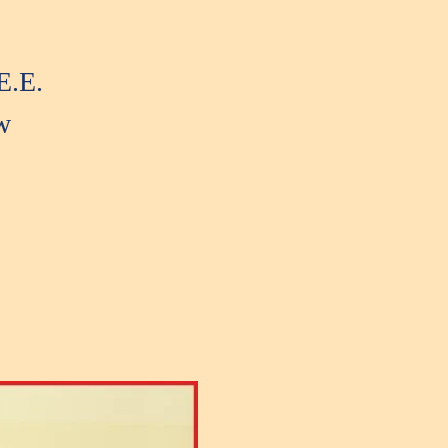
E.E.
w