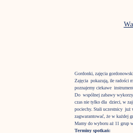
Wa
Gordonki, zajęcia gordonowski
Zajęcia  pokazują, ile radośc
poznajemy ciekawe  instrument
Do  wspólnej zabawy wykorzyst
czas nie tylko dla  dzieci, w z
pociechy. Stali uczestnicy  ju
zagwarantować, że w każdej gru
Mamy do wyboru aż 11 grup w
Terminy spotkań: