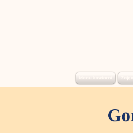
Menu kawiarni
Zajęc
Go