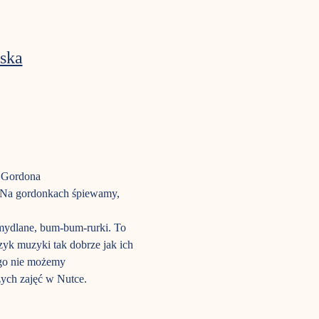
ska
a Gordona
m. Na gordonkach śpiewamy, 
mydlane, bum-bum-rurki. To 
ęzyk muzyki tak dobrze jak ich 
ego nie możemy 
zych zajęć w Nutce.