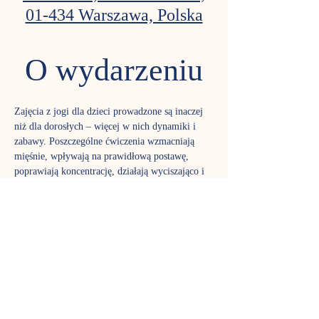
01-434 Warszawa, Polska
O wydarzeniu
Zajęcia z jogi dla dzieci prowadzone są inaczej 
niż dla dorosłych – więcej w nich dynamiki i 
zabawy. Poszczególne ćwiczenia wzmacniają 
mięśnie, wpływają na prawidłową postawę, 
poprawiają koncentrację, działają wyciszająco i 
uspakajająco. Lekka forma zajęć nie powoduje 
zmęczenia. W przypadku dzieci nadruchliwych 
joga pomaga rozładować nadmiar energii i 
ukierunkować ją.
Zajęcia prowadzi Nadia Krainska
TERMIN SPOTKAŃ
Środa godz. 18:30 grupa 7-10 lat - zajęcia 
trwają 45 minut. 
REZERWACJA MIEJSC