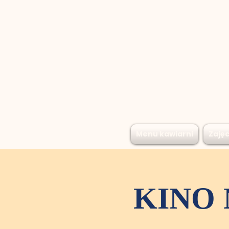
Menu kawiarni
Zajęc
KINO 