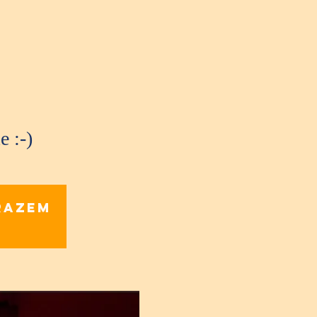
e :-)
razem