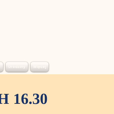
e
Urodziny
Więcej
 16.30