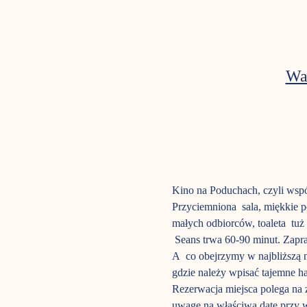
Wa
Kino na Poduchach, czyli wspól
Przyciemniona  sala, miękkie 
małych odbiorców, toaleta  tuż
 Seans trwa 60-90 minut. Zapra
A  co obejrzymy w najbliżs
gdzie należy wpisać tajemne ha
Rezerwacja miejsca polega na z
uwagę na właściwą datę przy w