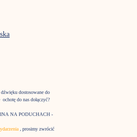
ska
ie dźwięku dostosowane do 
  ochotę do nas dołączyć? 
UAR KINA NA PODUCHACH - 
wydarzenia
 , prosimy zwrócić 