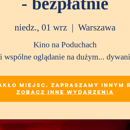
- bezpłatnie
niedz., 01 wrz
  |  
Warszawa
Kino na Poduchach
i wspólne oglądanie na dużym... dywani
akło miejsc. Zapraszamy innym 
Zobacz inne wydarzenia