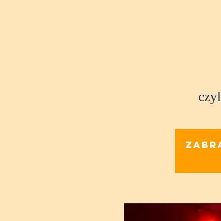
czyl
Zabr