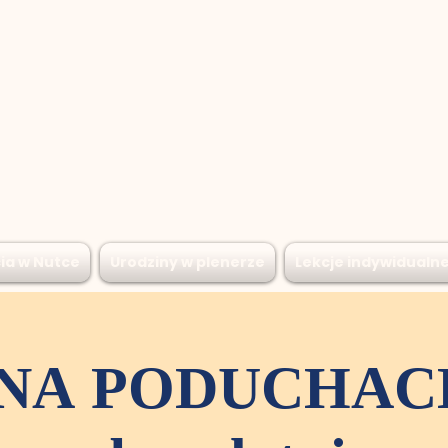
ia w Nutce
Urodziny w plenerze
Lekcje indywidualn
NA PODUCHACH