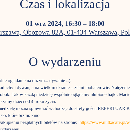
Czas i lokalizacja
01 wrz 2024, 16:30 – 18:00
rszawa, Obozowa 82A, 01-434 Warszawa, Pol
O wydarzeniu
ne oglądanie na dużym... dywanie :-). 
poduchy i dywan, a na wielkim ekranie – znani  bohaterowie. Natężen
 obok. Tak w każdą niedzielę wspólnie oglądamy ulubione bajki. Macie
szamy dzieci od 4. roku życia. 
zą niedzielę można sprawdzić wchodząc do strefy gości: REPERT
sło, które brzmi: kino
akupieniu bezpłatnych biletów na stronie:  
https://www.nutkacafe.pl/
ydarzeniu. 