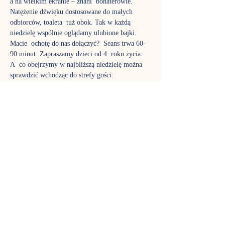
a na wielkim ekranie – znani  bohaterowie. 
Natężenie dźwięku dostosowane do małych 
odbiorców, toaleta  tuż obok. Tak w każdą 
niedzielę wspólnie oglądamy ulubione bajki. 
Macie  ochotę do nas dołączyć?  Seans trwa 60-
90 minut. Zapraszamy dzieci od 4. roku życia. 
A  co obejrzymy w najbliższą niedzielę można 
sprawdzić wchodząc do strefy gości: 
REPERTUAR KINA NA PODUCHACH - 
gdzie należy wpisać tajemne hasło, które brzmi: 
kino
Rezerwacja miejsca polega na zakupieniu 
bezpłatnych biletów na stronie: 
https://www.nutkacafe.pl/wydarzenia
 , prosimy 
zwrócić uwagę na właściwą datę przy 
wydarzeniu. 
Zachęcamy również do zapisania się do grupy 
facebook’owej stworzonej z myślą o gościach i 
 miłośnikach Kina na poduchach w Nutka Café. 
https://www.facebook.com/groups/74528388251