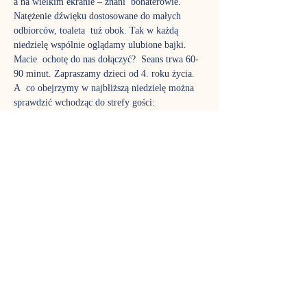
a na wielkim ekranie – znani  bohaterowie. 
Natężenie dźwięku dostosowane do małych 
odbiorców, toaleta  tuż obok. Tak w każdą 
niedzielę wspólnie oglądamy ulubione bajki. 
Macie  ochotę do nas dołączyć?  Seans trwa 60-
90 minut. Zapraszamy dzieci od 4. roku życia. 
A  co obejrzymy w najbliższą niedzielę można 
sprawdzić wchodząc do strefy gości: 
REPERTUAR KINA NA PODUCHACH - 
gdzie należy wpisać tajemne hasło, które brzmi: 
kino
Rezerwacja miejsca polega na zakupieniu 
bezpłatnych biletów na stronie: 
https://www.nutkacafe.pl/wydarzenia
 , prosimy 
zwrócić uwagę na właściwą datę przy 
wydarzeniu. 
Zachęcamy również do zapisania się do grupy 
facebook’owej stworzonej z myślą o gościach i 
 miłośnikach Kina na poduchach w Nutka Café. 
https://www.facebook.com/groups/74528388251