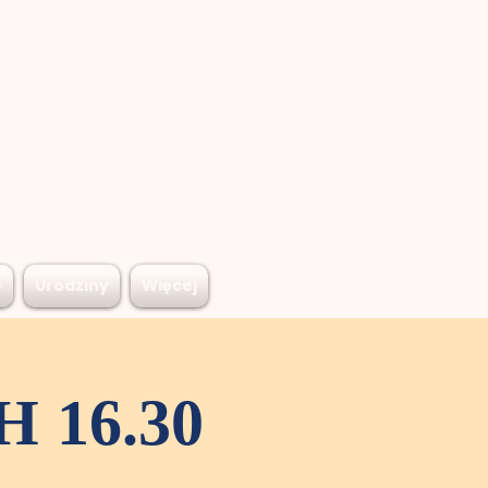
e
Urodziny
Więcej
 16.30