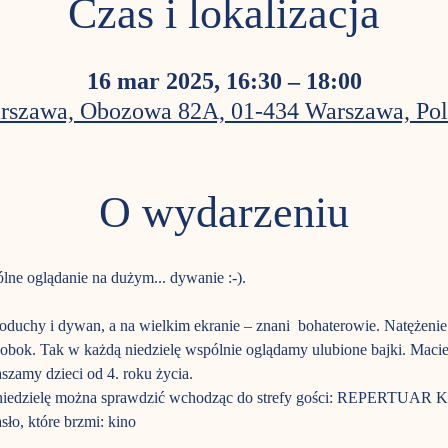
Czas i lokalizacja
16 mar 2025, 16:30 – 18:00
rszawa, Obozowa 82A, 01-434 Warszawa, Pol
O wydarzeniu
ne oglądanie na dużym... dywanie :-). 
poduchy i dywan, a na wielkim ekranie – znani  bohaterowie. Natężen
 obok. Tak w każdą niedzielę wspólnie oglądamy ulubione bajki. Macie
szamy dzieci od 4. roku życia. 
zą niedzielę można sprawdzić wchodząc do strefy gości: REPERT
sło, które brzmi: kino