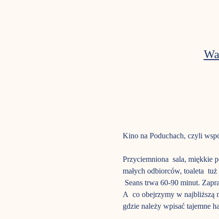
Wa
Kino na Poduchach, czyli wspól
Przyciemniona  sala, miękkie 
małych odbiorców, toaleta  tuż
 Seans trwa 60-90 minut. Zapra
A  co obejrzymy w najbliżs
gdzie należy wpisać tajemne ha