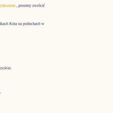
wydarzenia
 , prosimy zwrócić 
nikach Kina na poduchach w 
ookie.
e