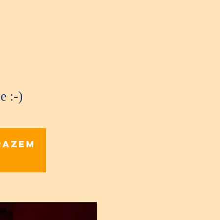
e :-)
razem