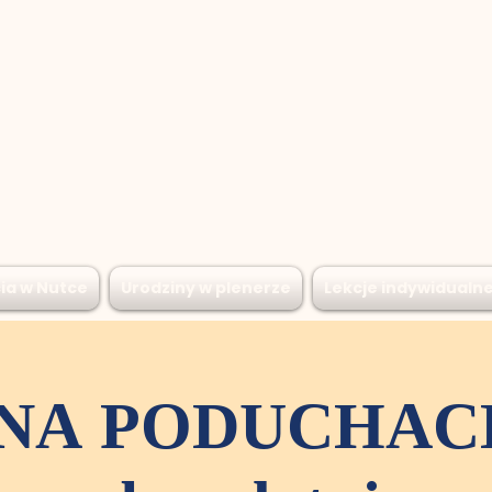
ia w Nutce
Urodziny w plenerze
Lekcje indywidualn
NA PODUCHACH