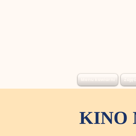
Menu kawiarni
Zajęc
KINO 