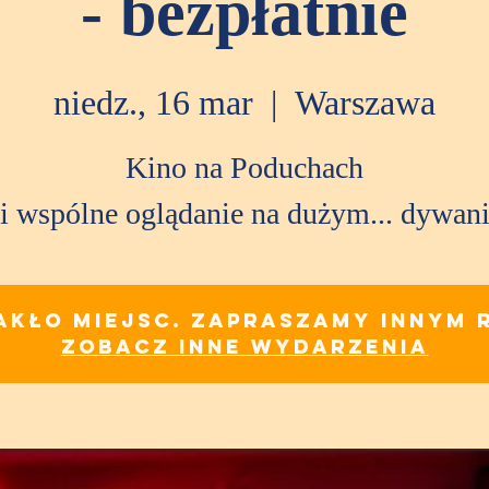
- bezpłatnie
niedz., 16 mar
  |  
Warszawa
Kino na Poduchach
i wspólne oglądanie na dużym... dywani
akło miejsc. Zapraszamy innym 
Zobacz inne wydarzenia