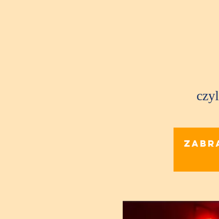
czyl
Zabr