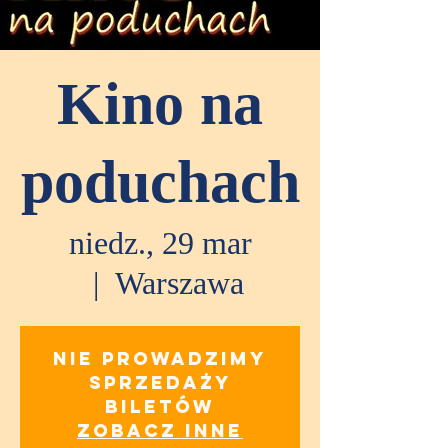
Kino na
poduchach
niedz., 29 mar
  |  
Warszawa
Nie prowadzimy
sprzedaży
biletów
Zobacz inne