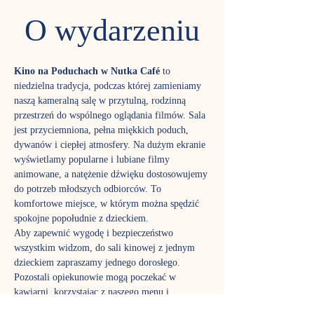
O wydarzeniu
Kino na Poduchach w Nutka Café
 to 
niedzielna tradycja, podczas której zamieniamy 
naszą kameralną salę w przytulną, rodzinną 
przestrzeń do wspólnego oglądania filmów. Sala 
jest przyciemniona, pełna miękkich poduch, 
dywanów i ciepłej atmosfery. Na dużym ekranie 
wyświetlamy popularne i lubiane filmy 
animowane, a natężenie dźwięku dostosowujemy 
do potrzeb młodszych odbiorców. To 
komfortowe miejsce, w którym można spędzić 
spokojne popołudnie z dzieckiem.
Aby zapewnić wygodę i bezpieczeństwo 
wszystkim widzom, do sali kinowej z jednym 
dzieckiem zapraszamy jednego dorosłego. 
Pozostali opiekunowie mogą poczekać w 
kawiarni, korzystając z naszego menu i 
wygodnych stolików.