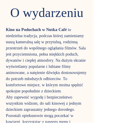
O wydarzeniu
Kino na Poduchach w Nutka Café
 to 
niedzielna tradycja, podczas której zamieniamy 
naszą kameralną salę w przytulną, rodzinną 
przestrzeń do wspólnego oglądania filmów. Sala 
jest przyciemniona, pełna miękkich poduch, 
dywanów i ciepłej atmosfery. Na dużym ekranie 
wyświetlamy popularne i lubiane filmy 
animowane, a natężenie dźwięku dostosowujemy 
do potrzeb młodszych odbiorców. To 
komfortowe miejsce, w którym można spędzić 
spokojne popołudnie z dzieckiem.
Aby zapewnić wygodę i bezpieczeństwo 
wszystkim widzom, do sali kinowej z jednym 
dzieckiem zapraszamy jednego dorosłego. 
Pozostali opiekunowie mogą poczekać w 
kawiarni, korzystając z naszego menu i 
wygodnych stolików.