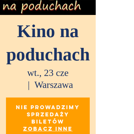
Kino na
poduchach
wt., 23 cze
  |  
Warszawa
Nie prowadzimy
sprzedaży
biletów
Zobacz inne